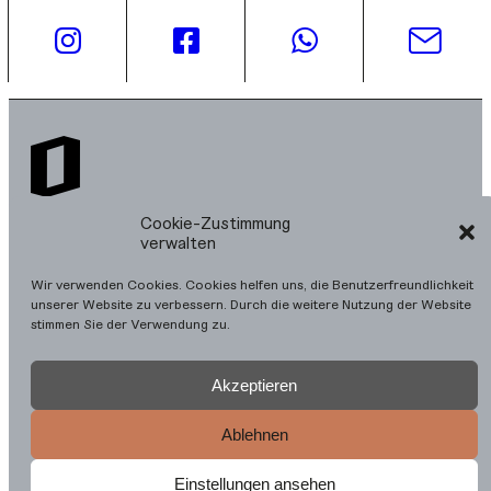
Cookie-Zustimmung
verwalten
Der Kärntner Landesbaupreis zeichnet die besten Bauten
des Landes aus und wird biennal vom Amt der Kärntner
Landesregierung, Abteilung 2 - Finanzen, Beteiligungen und
Wir verwenden Cookies. Cookies helfen uns, die Benutzerfreundlichkeit
Immobilienmanagement, UAbt. Hochbau gemeinsam mit dem
unserer Website zu verbessern. Durch die weitere Nutzung der Website
Architektur Haus Kärnten vergeben.
stimmen Sie der Verwendung zu.
Akzeptieren
Ablehnen
Einstellungen ansehen