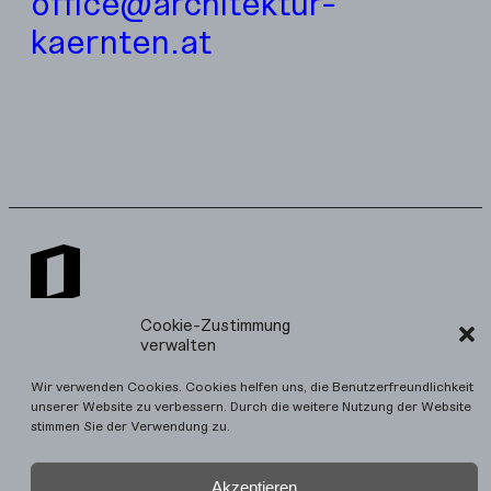
office@architektur-
kaernten.at
Cookie-Zustimmung
verwalten
Der Kärntner Landesbaupreis zeichnet die besten Bauten
des Landes aus und wird biennal vom Amt der Kärntner
Wir verwenden Cookies. Cookies helfen uns, die Benutzerfreundlichkeit
Landesregierung, Abteilung 2 - Finanzen, Beteiligungen und
unserer Website zu verbessern. Durch die weitere Nutzung der Website
Immobilienmanagement, UAbt. Hochbau gemeinsam mit dem
Architektur Haus Kärnten vergeben.
stimmen Sie der Verwendung zu.
Akzeptieren