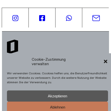
Cookie-Zustimmung
verwalten
Der Kärntner Landesbaupreis zeichnet die besten Bauten
des Landes aus und wird biennal vom Amt der Kärntner
Landesregierung, Abteilung 2 - Finanzen, Beteiligungen und
Wir verwenden Cookies. Cookies helfen uns, die Benutzerfreundlichkeit
Immobilienmanagement, UAbt. Hochbau gemeinsam mit dem
unserer Website zu verbessern. Durch die weitere Nutzung der Website
Architektur Haus Kärnten vergeben.
stimmen Sie der Verwendung zu.
Akzeptieren
Ablehnen