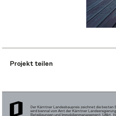
Projekt teilen
Der Kärntner Landesbaupreis zeichnet die besten
wird biennal vom Amt der Kärntner Landesregierung,
Beteiligungen und Immobilienmanagement, UAbt. 